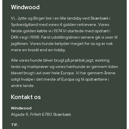
Windwood
Vi, Jytte og Birger bor i en lille landsby ved Skærbæk i
Sydvestjylland med vores 4 golden retrievere. Vores
første golden købte vi i 1974.Vi startede med opdræt i
DKK-regi i 1998: Først udstillingslinien senere gik vi over til
jagtlinien. Vores hunde betyder meget for os og er nok
mere en livsstil end en hobby.
Alle vores hunde bliver brugt på praktisk jagt, working
tests og markprøver og vores hanhunde er gennem tiden
blevet brugt i avl over hele Europa. Vi har gennem årene
solgt hvalpe i det meste af Europa og til opdrættere i
andre lande.
Kontakt os
Windwood
Algade 9, Frifelt 6780 Skærbæk
Tlf.: