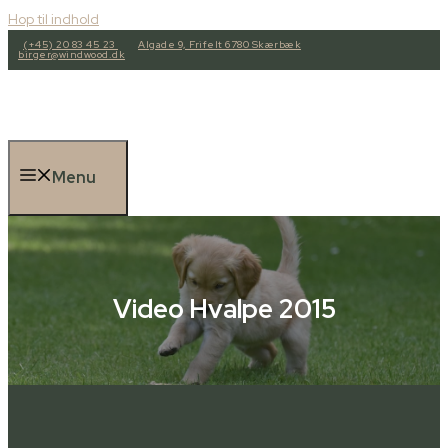
Hop til indhold
(+45) 20 83 45 23
Algade 9, Frifelt 6780 Skærbæk
birger@windwood.dk
Menu
Video Hvalpe 2015