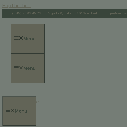
Hop til indhold
(+45) 20 83 45 23
Algade 9, Frifelt 6780 Skærbæk
birger@windw
Menu
Menu
Forside
Menu