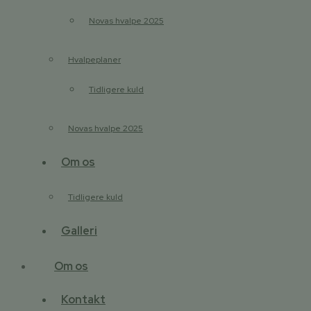
Novas hvalpe 2025
Hvalpeplaner
Tidligere kuld
Novas hvalpe 2025
Om os
Tidligere kuld
Galleri
Om os
Kontakt